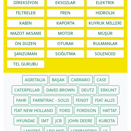
DİREKSİYON
EKSOZLAR
ELEKTRIK
FİLTRELER
FREN
HIDROLIK
KABİN
KAPORTA
KUYRUK MİLLERİ
MAZOT AKSAMI
MOTOR
MÜŞÜR
ÖN DÜZEN
OTURAK
RULMANLAR
ŞANZUMAN
SOĞUTMA
SOLENOID
TEL GURUBU
AGRITALIA
BAŞAK
CARRARO
CASE
CATERPILLAR
DAVID BROWN
DEUTZ
ERKUNT
FAHR
FARMTRAC - SOLIS
FENDT
FIAT ALLIS
FİAT NEW HOLLAND
FORD
FORDSON
HATTAT
HYUNDAI
IMT
JCB
JOHN DEERE
KUBOTA
LANDİNİ
LEYLAND
LOMBARDINI
LS