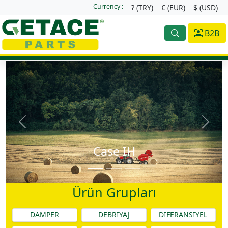
Currency :
? (TRY)
€ (EUR)
$ (USD)
B2B
Case IH
Ürün Grupları
DAMPER
DEBRIYAJ
DIFERANSIYEL