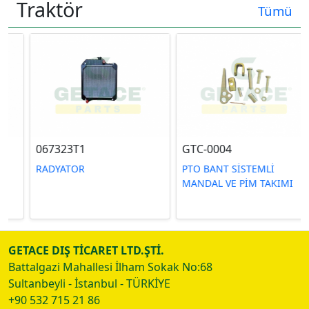
Traktör
Tümü
067323T1
GTC-0004
RADYATOR
PTO BANT SİSTEMLİ
MANDAL VE PİM TAKIMI
GETACE DIŞ TİCARET LTD.ŞTİ.
Battalgazi Mahallesi İlham Sokak No:68
Sultanbeyli - İstanbul - TÜRKİYE
+90 532 715 21 86