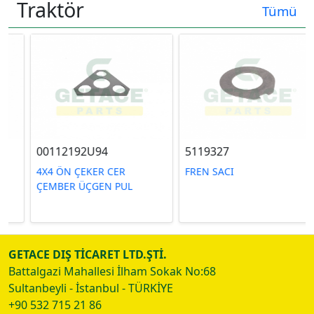
Traktör
Tümü
00112192U94
5119327
4X4 ÖN ÇEKER CER
FREN SACI
ÇEMBER ÜÇGEN PUL
GETACE DIŞ TİCARET LTD.ŞTİ.
Battalgazi Mahallesi İlham Sokak No:68
Sultanbeyli - İstanbul - TÜRKİYE
+90 532 715 21 86