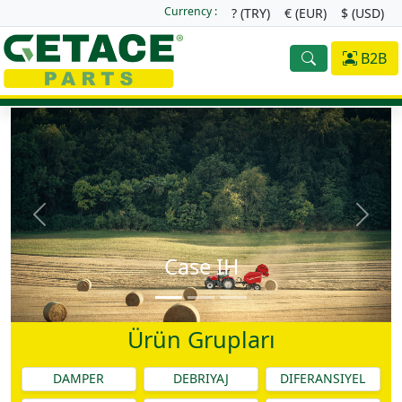
Currency :
? (TRY)
€ (EUR)
$ (USD)
B2B
Case IH
Ürün Grupları
DAMPER
DEBRIYAJ
DIFERANSIYEL