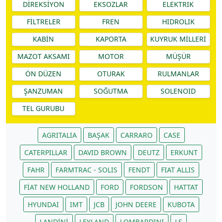
DİREKSİYON
EKSOZLAR
ELEKTRIK
FİLTRELER
FREN
HIDROLIK
KABİN
KAPORTA
KUYRUK MİLLERİ
MAZOT AKSAMI
MOTOR
MÜŞÜR
ÖN DÜZEN
OTURAK
RULMANLAR
ŞANZUMAN
SOĞUTMA
SOLENOID
TEL GURUBU
AGRITALIA
BAŞAK
CARRARO
CASE
CATERPILLAR
DAVID BROWN
DEUTZ
ERKUNT
FAHR
FARMTRAC - SOLIS
FENDT
FIAT ALLIS
FİAT NEW HOLLAND
FORD
FORDSON
HATTAT
HYUNDAI
IMT
JCB
JOHN DEERE
KUBOTA
LANDİNİ
LEYLAND
LOMBARDINI
LS