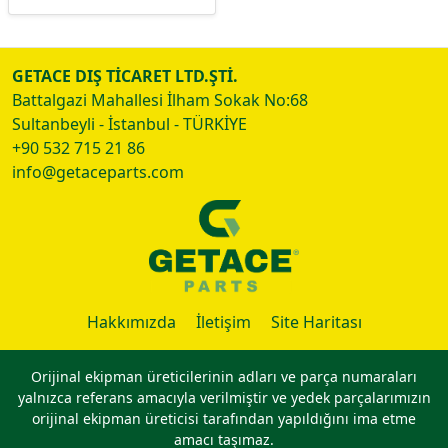
GETACE DIŞ TİCARET LTD.ŞTİ.
Battalgazi Mahallesi İlham Sokak No:68
Sultanbeyli - İstanbul - TÜRKİYE
+90 532 715 21 86
info@getaceparts.com
Hakkımızda
İletişim
Site Haritası
Orijinal ekipman üreticilerinin adları ve parça numaraları
yalnızca referans amacıyla verilmiştir ve yedek parçalarımızın
orijinal ekipman üreticisi tarafından yapıldığını ima etme
amacı taşımaz.