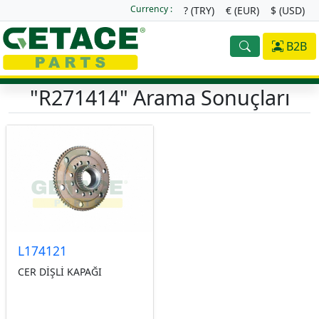
Currency :
? (TRY)
€ (EUR)
$ (USD)
B2B
"R271414"
Arama Sonuçları
L174121
CER DİŞLİ KAPAĞI