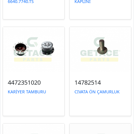
6640.7740.TS
KAPLİNİ
4472351020
14782514
KARİYER TAMBURU
CIVATA ÖN ÇAMURLUK