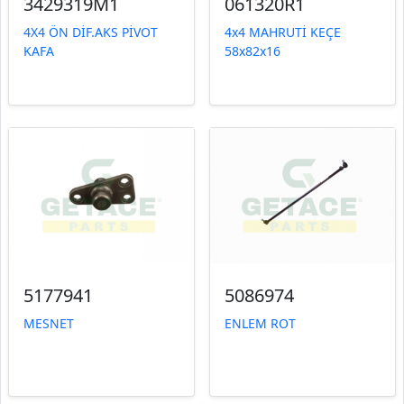
3429319M1
061320R1
4X4 ÖN DİF.AKS PİVOT
4x4 MAHRUTİ KEÇE
KAFA
58x82x16
5177941
5086974
MESNET
ENLEM ROT