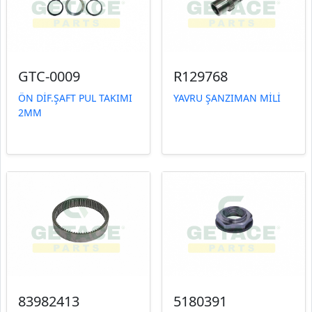
GTC-0009
R129768
ÖN DİF.ŞAFT PUL TAKIMI
YAVRU ŞANZIMAN MİLİ
2MM
83982413
5180391