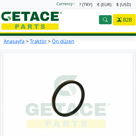
Currency :
? (TRY)
€ (EUR)
$ (USD)
B2B
Anasayfa
>
Traktör
>
Ön düzen