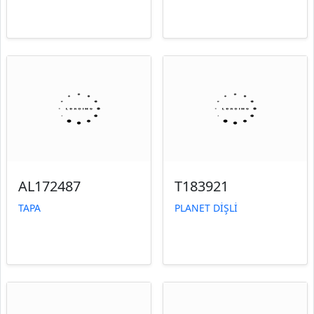
AL172487
T183921
TAPA
PLANET DİŞLİ