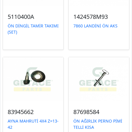
5110400A
1424578M93
ÖN DİNGİL TAMİR TAKIMI
7860 LANDİNİ ÖN AKS
(SET)
83945662
87698584
AYNA MAHRUTİ 4X4 Z=13-
ÖN AĞIRLIK PERNO PİMİ
42
TELLİ KISA