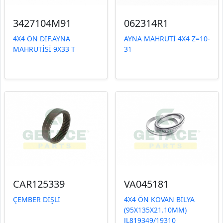
3427104M91
062314R1
4X4 ÖN DİF.AYNA
AYNA MAHRUTİ 4X4 Z=10-
MAHRUTİSİ 9X33 T
31
CAR125339
VA045181
ÇEMBER DİŞLİ
4X4 ÖN KOVAN BİLYA
(95X135X21.10MM)
JL819349/19310