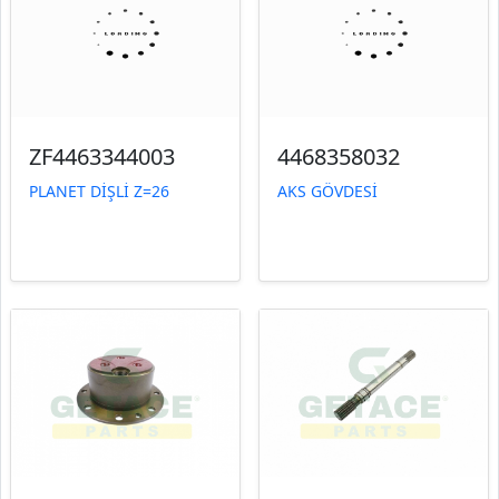
ZF4463344003
4468358032
PLANET DİŞLİ Z=26
AKS GÖVDESİ