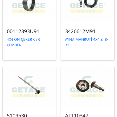
00112393U91
3426612M91
4X4 ÖN ÇEKER CER
AYNA MAHRUTİ 4X4 Z=8-
ÇEMBERİ
31
5109530
AL110347