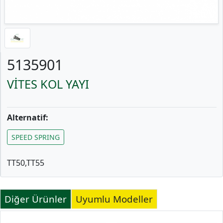
5135901
VİTES KOL YAYI
Alternatif:
SPEED SPRING
TT50,TT55
Diğer Ürünler
Uyumlu Modeller