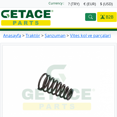
Currency :
? (TRY)
€ (EUR)
$ (USD)
B2B
Anasayfa
>
Traktör
>
Şanzuman
>
Vi̇tes kol ve parçalari