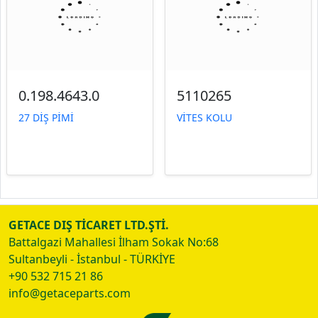
0.198.4643.0
5110265
27 DİŞ PİMİ
VİTES KOLU
GETACE DIŞ TİCARET LTD.ŞTİ.
Battalgazi Mahallesi İlham Sokak No:68
Sultanbeyli - İstanbul - TÜRKİYE
+90 532 715 21 86
info@getaceparts.com